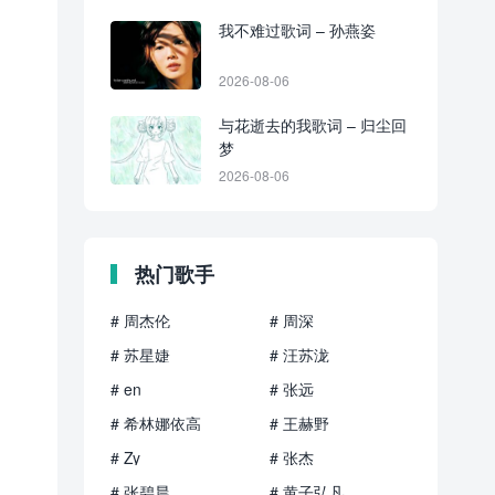
我不难过歌词 – 孙燕姿
2026-08-06
与花逝去的我歌词 – 归尘回
梦
2026-08-06
热门歌手
# 周杰伦
# 周深
# 苏星婕
# 汪苏泷
# en
# 张远
# 希林娜依高
# 王赫野
# Zy
# 张杰
# 张碧晨
# 黄子弘凡