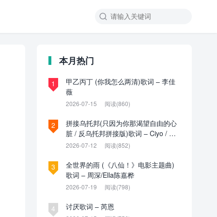

本月热门
甲乙丙丁 (你我怎么两清)歌词 – 李佳
1
薇
2026-07-15
阅读(860)
拼接乌托邦(只因为你那渴望自由的心
2
脏 / 反乌托邦拼接版)歌词 – Ciyo / 见
过夏天P / 乌托邦P
2026-07-12
阅读(852)
全世界的雨 (《八仙！》电影主题曲)
3
歌词 – 周深/Ella陈嘉桦
2026-07-19
阅读(798)
讨厌歌词 – 芮恩
4