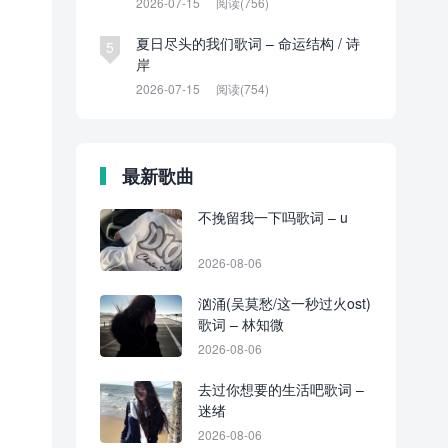
2026-07-15
阅读(756)
夏日尽头的我们歌词 – 命运结构 / 诗
5
岸
2026-07-15
阅读(754)
最新歌曲
不挽留我一下吗歌词 – u
2026-08-06
汹涌(吴莫愁/这一秒过火ost)
歌词 – 林知微
2026-08-06
去过你想要的生活吧歌词 –
迷绪
2026-08-06