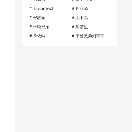
# Taylor Swift
# 郑润泽
# 张靓颖
# 毛不易
# 半吨兄弟
# 陈楚生
# 单依纯
# 摩登兄弟刘宇宁