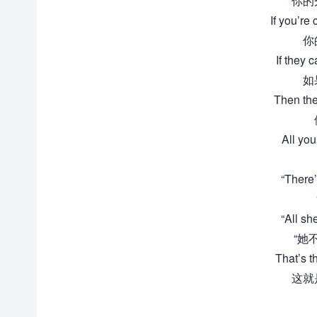
你的
If you’re
你
If they 
如
Then the
All you
“There’
“All sh
“她
That’s t
这就