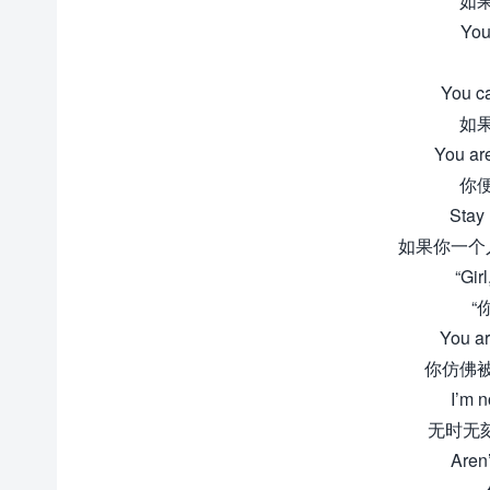
如
Your
You ca
如
You ar
你
Stay 
如果你一个
“Gir
“
You ar
你仿佛
I’m n
无时无
Aren’