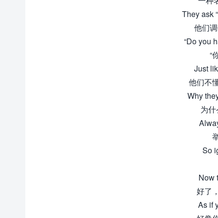
一种
They ask 
他们调
“Do you h
“
Just li
他们不
Why they
为什
Alway
So i
Now t
好了
As if 