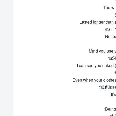
The wi
Lasted longer than 
流行
“No, b
Mind you use y
“你
I can see you naked (
Even when your clothes 
“我也能
It’
“Bein