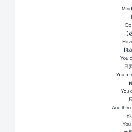
Mind
Do 
【
Have
【我
You ca
只
You’re 
You c
And then 
你
You c