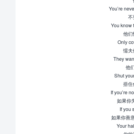
You’re neve
不
You know t
他们
Only co
懦夫
They wann
他
Shut your
捂住
If you’re no
如果你
If you
如果你善
Your hai