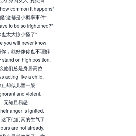
名为“身为女人”的疾病
“how common it happens”
侃“这都是小概率事件”
ave to be so frightened?”
你也太大惊小怪了”
ke you will never know
懂你，就好像你也不理解
 stand on high position,
么他们总是身居高位
s acting like a child,
举止却似儿童一般
gnorant and violent.
无知且易怒
heir anger is ignited.
，这下他们真的生气了
yours are not already.