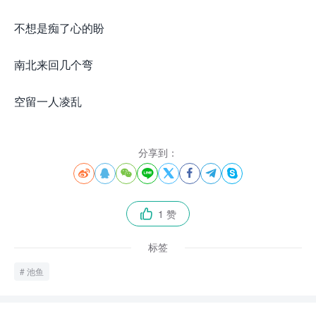
不想是痴了心的盼
南北来回几个弯
空留一人凌乱
分享到：








1 赞

标签
池鱼