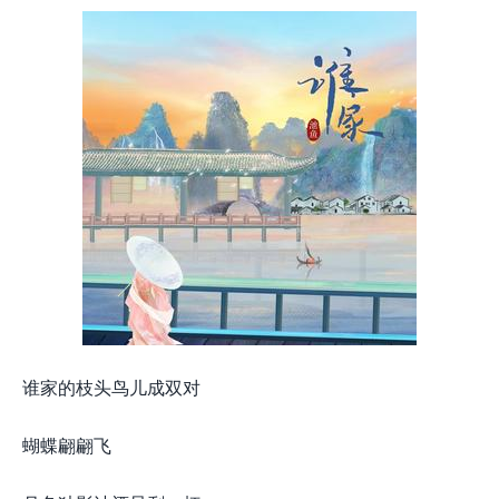
谁家的枝头鸟儿成双对
蝴蝶翩翩飞