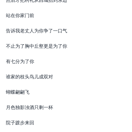
站在你家门前
告诉我老丈人为你争了一口气
不止为了胸中丘壑更是为了你
有七分为了你
谁家的枝头鸟儿成双对
蝴蝶翩翩飞
月色独影浊酒只剩一杯
院子踱步来回