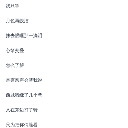
我只等
月色再皎洁
抹去眼眶那一滴泪
心绪交叠
怎么了解
是否风声会替我说
西城我绕了几个弯
又在东边打了转
只为把你俏脸看