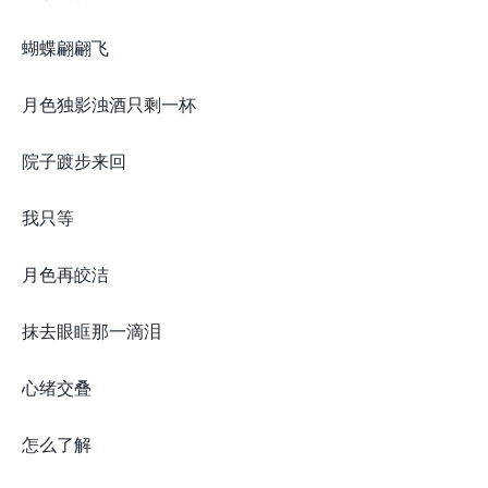
蝴蝶翩翩飞
月色独影浊酒只剩一杯
院子踱步来回
我只等
月色再皎洁
抹去眼眶那一滴泪
心绪交叠
怎么了解