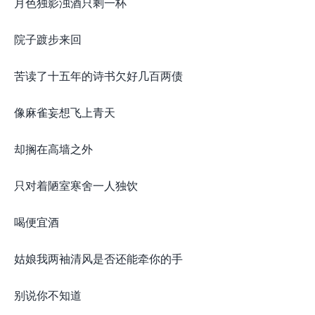
月色独影浊酒只剩一杯
院子踱步来回
苦读了十五年的诗书欠好几百两债
像麻雀妄想飞上青天
却搁在高墙之外
只对着陋室寒舍一人独饮
喝便宜酒
姑娘我两袖清风是否还能牵你的手
别说你不知道