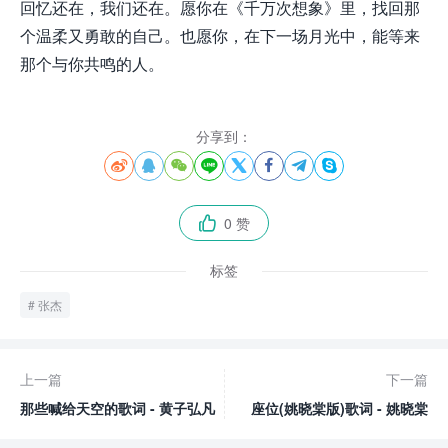
回忆还在，我们还在。愿你在《千万次想象》里，找回那
个温柔又勇敢的自己。也愿你，在下一场月光中，能等来
那个与你共鸣的人。
分享到：








0 赞

标签
张杰
上一篇
下一篇
那些喊给天空的歌词 - 黄子弘凡
座位(姚晓棠版)歌词 - 姚晓棠