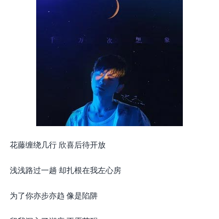
花藤缠绕几行 欣喜后待开放
浅浅路过一趟 却扎根在我左心房
为了你亦步亦趋 像是陷阱