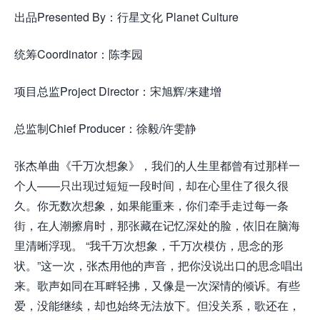
出品Presented By：行星文化 Planet Culture
统筹Coordinator：陈李园
项目总监Project Director：宋旭辉/来建增
总监制Chief Producer：徐毅/许雯静
张杰单曲《千万次想象》，我们的人生里都曾有过那样一
个人——只出现过短短一段时间，却在心里住了很久很
久。你无数次想象，如果能重来，你们牵手走过每一条
街，在人潮擦肩时，那张藏在记忆深处的脸，依旧在脑海
里清晰浮现。 “我千万次想象，千万次模仿，思念的形
状。”这一次，张杰用他的声音，把你没说出口的思念唱出
来。歌声如同在耳畔轻拂，又像是一次深情的倾诉。有些
爱，没能继续，却也始终无法放下。但没关系，歌还在，