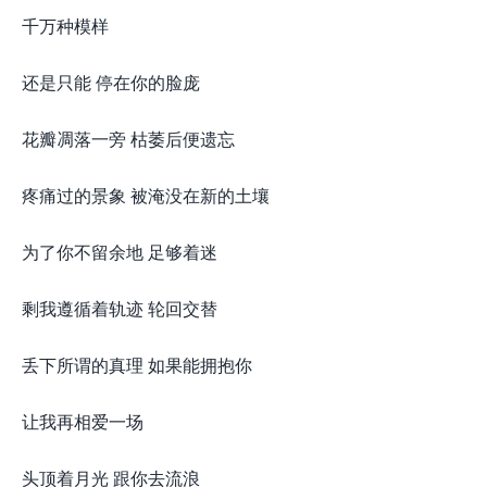
千万种模样
还是只能 停在你的脸庞
花瓣凋落一旁 枯萎后便遗忘
疼痛过的景象 被淹没在新的土壤
为了你不留余地 足够着迷
剩我遵循着轨迹 轮回交替
丢下所谓的真理 如果能拥抱你
让我再相爱一场
头顶着月光 跟你去流浪