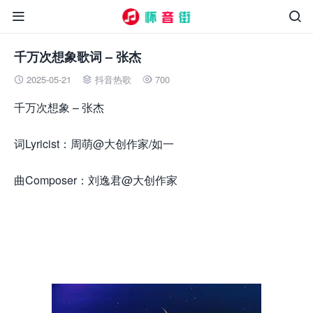


千万次想象歌词 – 张杰
2025-05-21
抖音热歌
700



千万次想象 – 张杰
词Lyricist：周萌@大创作家/如一
曲Composer：刘逸君@大创作家