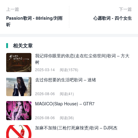
上一篇
下一篇
Passion歌词 - 88rising/刘雨
心愿歌词 - 四个女生
昕
相关文章
我记得你眼里的依恋(走在红尘俗世间)歌词 – 方大
树
2025-03-14
阅读(1576)
去过你想要的生活吧歌词 – 迷绪
2026-08-06
阅读(41)
MAGICO(Slap House) – GTR7
2026-08-06
阅读(36)
加麻不加辣(三枪打死麻辣烫)歌词 – DJ阿杰