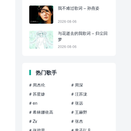
我不难过歌词 – 孙燕姿
2026-08-06
与花逝去的我歌词 – 归尘回
梦
2026-08-06
热门歌手
# 周杰伦
# 周深
# 苏星婕
# 汪苏泷
# en
# 张远
# 希林娜依高
# 王赫野
# Zy
# 张杰
# 张碧晨
# 黄子弘凡