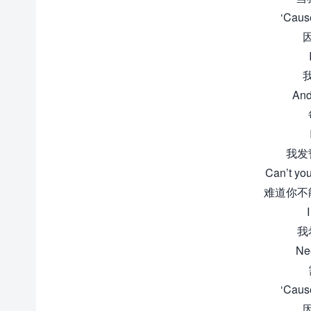
‘Caus
And
我发
Can’t you
难道你不
I
我
Ne
‘Caus