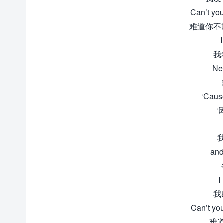
Can’t you
难道你不
I
我
Ne
‘Caus
and
I
我
Can’t yo
难