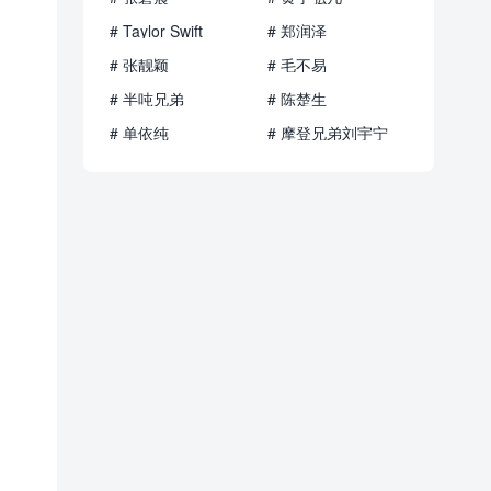
# Taylor Swift
# 郑润泽
# 张靓颖
# 毛不易
# 半吨兄弟
# 陈楚生
# 单依纯
# 摩登兄弟刘宇宁