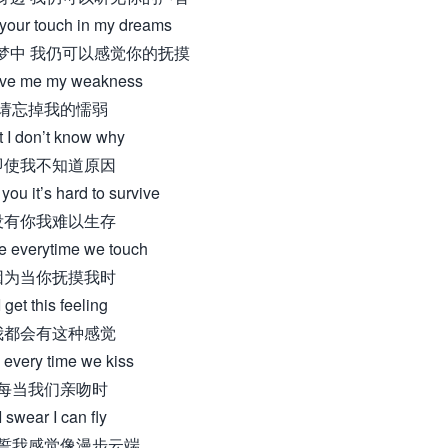
el your touch in my dreams
梦中 我仍可以感觉你的抚摸
ive me my weakness
请忘掉我的懦弱
t I don’t know why
即使我不知道原因
you it’s hard to survive
没有你我难以生存
e everytime we touch
因为当你抚摸我时
I get this feeling
我都会有这种感觉
 every time we kiss
每当我们亲吻时
I swear I can fly
誓我感觉像漫步云端