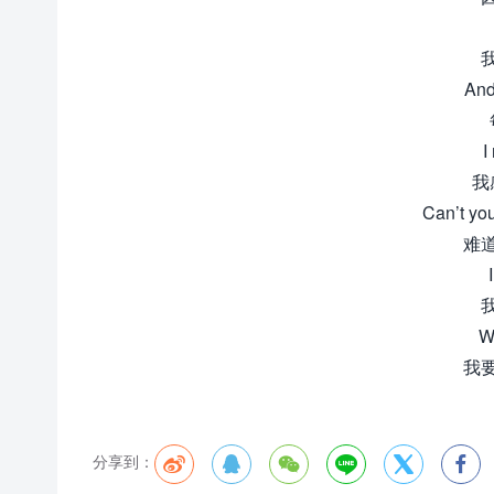
And
I
我
Can’t yo
难
Wa
我
分享到：





