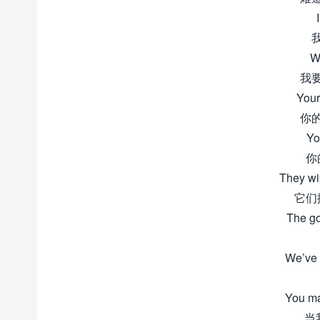
Wa
我
Your
你
Yo
你
They wip
它们
The go
We’ve 
You ma
当