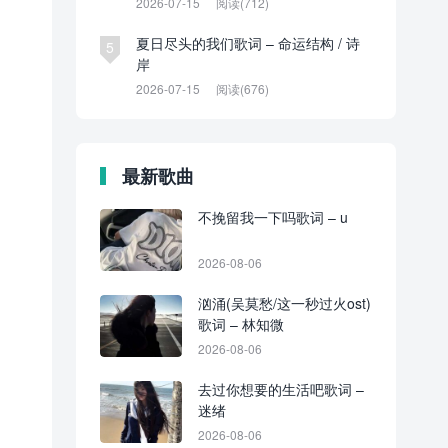
2026-07-15
阅读(712)
夏日尽头的我们歌词 – 命运结构 / 诗
5
岸
2026-07-15
阅读(676)
最新歌曲
不挽留我一下吗歌词 – u
2026-08-06
汹涌(吴莫愁/这一秒过火ost)
歌词 – 林知微
2026-08-06
去过你想要的生活吧歌词 –
迷绪
2026-08-06