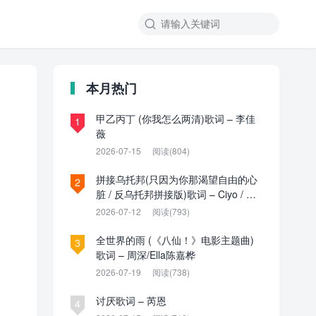

本月热门
甲乙丙丁 (你我怎么两清)歌词 – 李佳
1
薇
2026-07-15
阅读(804)
拼接乌托邦(只因为你那渴望自由的心
2
脏 / 反乌托邦拼接版)歌词 – Ciyo / 见
过夏天P / 乌托邦P
2026-07-12
阅读(793)
全世界的雨 (《八仙！》电影主题曲)
3
歌词 – 周深/Ella陈嘉桦
2026-07-19
阅读(738)
讨厌歌词 – 芮恩
4