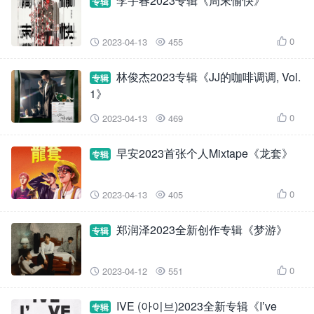
李宇春2023专辑《周末愉快》
专辑
0
2023-04-13
455



林俊杰2023专辑《JJ的咖啡调调, Vol.
专辑
1》
0
2023-04-13
469



早安2023首张个人Mixtape《龙套》
专辑
0
2023-04-13
405



郑润泽2023全新创作专辑《梦游》
专辑
0
2023-04-12
551



IVE (아이브)2023全新专辑《I’ve
专辑