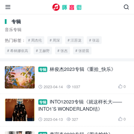


专辑
音乐专辑
热门标签：
周杰伦
周深
汪苏泷
张远
希林娜依高
王赫野
张杰
张碧晨
林俊杰2023专辑《重拾_快乐》
专辑
0
2023-04-14
1037



INTO12023专辑《就这样长大——
专辑
INTO1’S WONDERLAND结》
0
2023-04-13
327


