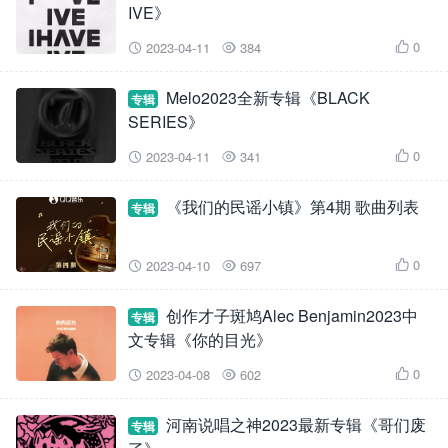
IVE》
0
2023-04-11
384



Melo2023全新专辑《BLACK
专辑
SERIES》
0
2023-04-11
341



《我们的民谣小镇》第4期 歌曲列表
专辑
0
2023-04-10
697



创作才子斑鸠Alec Benjamin2023中
专辑
文专辑《你的目光》
0
2023-04-08
602



河南说唱之神2023最新专辑《哥们废
专辑