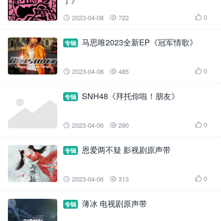
了》
0
2023-04-08
722



马思唯2023全新EP《冠军情歌》
专辑
0
2023-04-08
485



SNH48《拜托你啦！朋友》
专辑
0
2023-04-06
290



恩爱两不疑 影视剧原声带
专辑
0
2023-04-06
313



薄冰 电视剧原声带
专辑